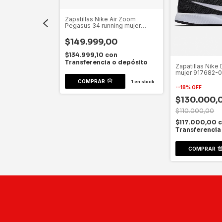
00
on
Zapatillas Nike Air Zoom
 o depósito
Pegasus 34 running mujer
bv7790-100
$149.999,00
4
en stock
$134.999,10
con
Transferencia o depósito
Zapatillas Nike 
mujer 917682-
COMPRAR
1
en stock
-
-18
%
OFF
$130.000,
$110.000,00
$117.000,00
Transferencia
COMPRAR