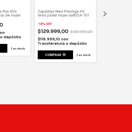
as Run 60s
Zapatillas Nike Prestige HC
vas de mujer
tenis padel mujer aa8024-101
0
-
13
%
OFF
$129.999,00
$149.999,00
on
 o depósito
Short Nike runni
$116.999,10
con
deportivo muje
Transferencia o depósito
2
en stock
$69.999,0
COMPRAR
2
en stock
$62.999,10
co
Transferencia
COMPRAR