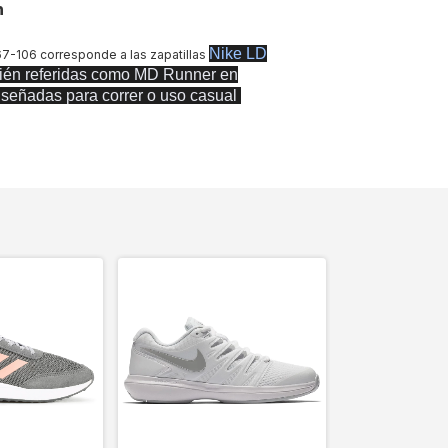
n
Nike LD
7-106 corresponde a las zapatillas
ién referidas como MD Runner en
iseñadas para correr o uso casual