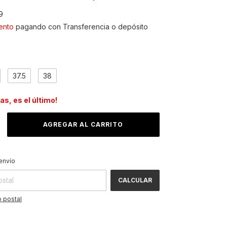
9
ento
pagando con Transferencia o depósito
37.5
38
das, es el último!
CAMBIAR CP
 CP:
envío
CALCULAR
 postal