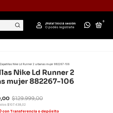
0
¡Hola!
Iniciá sesión
O podés registrarte
Zapatillas Nike Ld Runner 2 urbanas mujer 882267-106
llas Nike Ld Runner 2
s mujer 882267-106
0,00
$129.999,00
estos
$107.438,02
0
con
Transferencia o depósito