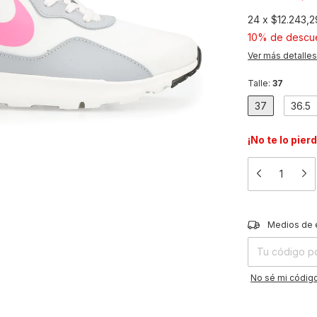
24
x
$12.243,2
10% de descu
Ver más detalles
Talle:
37
37
36.5
¡No te lo pier
Entregas para el
Medios de 
No sé mi código