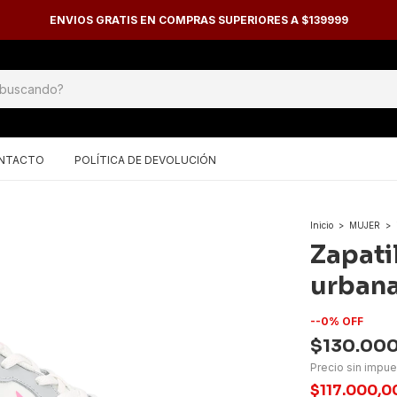
ENVIOS GRATIS EN COMPRAS SUPERIORES A $139999
NTACTO
POLÍTICA DE DEVOLUCIÓN
Inicio
>
MUJER
>
Zapati
urbana
-
-0
%
OFF
$130.00
Precio sin impu
$117.000,0