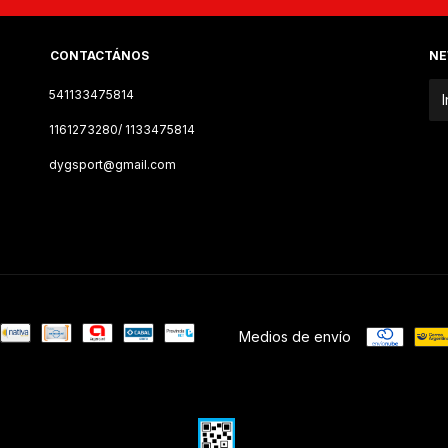
CONTACTÁNOS
NE
541133475814
1161273280/ 1133475814
dygsport@gmail.com
Medios de envío