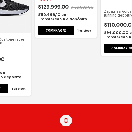
$129.999,00
$159.999,00
Zapatillas Adid
$116.999,10
con
running deporti
Transferencia o depósito
$110.000,0
COMPRAR
1
en stock
$99.000,00
c
Transferencia
Dualtone racer
003
COMPRAR
00
con
 o depósito
1
en stock