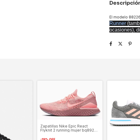
Descripció
El modelo 88226
Runner
(tamb
ocasiones), d
Zapatillas Nike Epic React
Flyknit 2 running mujer bq8927-
600
-
19
%
OFF