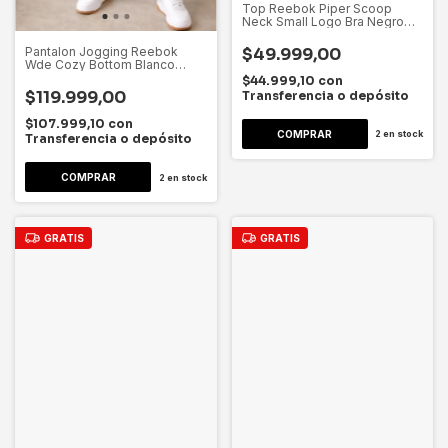
Top Reebok Piper Scoop
Neck Small Logo Bra Negro
Mujer Negro Lisa Xs
$49.999,00
Pantalon Jogging Reebok
Wde Cozy Bottom Blanco
Dygsport Blanco Liso L
$44.999,10
con
$119.999,00
Transferencia o depósito
$107.999,10
con
2
en stock
Transferencia o depósito
2
en stock
GRATIS
GRATIS