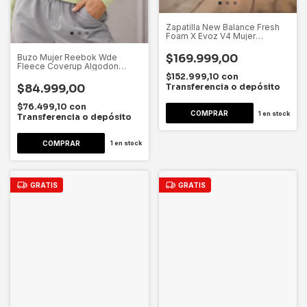
Zapatilla New Balance Fresh
Foam X Evoz V4 Mujer
Wevozrf4 Coral Lisa 36 Ar
$169.999,00
Buzo Mujer Reebok Wde
Fleece Coverup Algodon
Dygsport S Verde Claro Lisa
$152.999,10
con
$84.999,00
Transferencia o depósito
$76.499,10
con
1
en stock
Transferencia o depósito
1
en stock
GRATIS
GRATIS