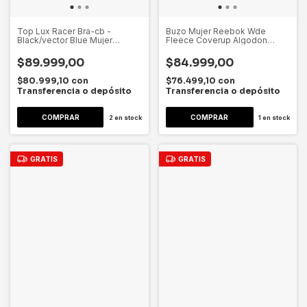
Top Lux Racer Bra-cb -
Buzo Mujer Reebok Wde
Black/vector Blue Mujer
Fleece Coverup Algodon
Reebok Negro Celeste Lisa M
Dygsport Xl Gris Lavado Lisa
$89.999,00
$84.999,00
$80.999,10
con
$76.499,10
con
Transferencia o depósito
Transferencia o depósito
2
en stock
1
en stock
GRATIS
GRATIS