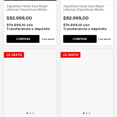
Zapatillas Head Aura Mujer
Zapatillas Head Aura Mujer
Urbanas Deportivas Moda
Urbanas Deportivas Moda
Dygsport Champagne Lisa 39
Dygsport Champagne Lisa 35
Ar
Ar
$82.999,00
$82.999,00
$74.699,10
con
$74.699,10
con
Transferencia o depósito
Transferencia o depósito
2
en stock
1
en stock
GRATIS
GRATIS