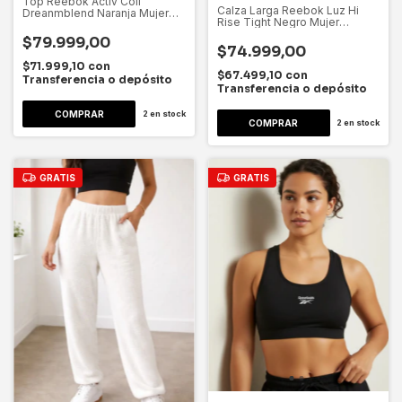
Top Reebok Activ Coll
Calza Larga Reebok Luz Hi
Dreanmblend Naranja Mujer
Rise Tight Negro Mujer
Dygsport Naranja Lisa M
Dygsport Negro Lisa L
$79.999,00
$74.999,00
$71.999,10
con
$67.499,10
con
Transferencia o depósito
Transferencia o depósito
2
en stock
2
en stock
GRATIS
GRATIS