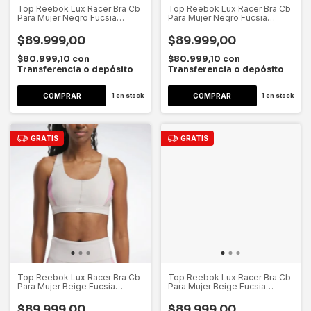
Top Reebok Lux Racer Bra Cb
Top Reebok Lux Racer Bra Cb
Para Mujer Negro Fucsia
Para Mujer Negro Fucsia
Dygsport Negro Fucsia Lisa S
Dygsport Negro Fucsia Lisa M
$89.999,00
$89.999,00
$80.999,10
con
$80.999,10
con
Transferencia o depósito
Transferencia o depósito
1
en stock
1
en stock
GRATIS
GRATIS
Top Reebok Lux Racer Bra Cb
Top Reebok Lux Racer Bra Cb
Para Mujer Beige Fucsia
Para Mujer Beige Fucsia
Dygsport Beige Fucsia Lisa S
Dygsport Beige Fucsia Lisa Xl
$89.999,00
$89.999,00