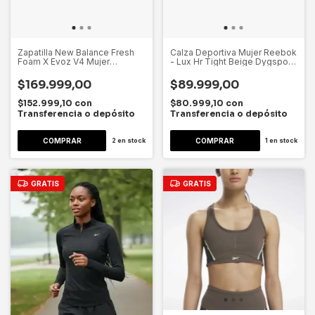
Zapatilla New Balance Fresh
Calza Deportiva Mujer Reebok
Foam X Evoz V4 Mujer
- Lux Hr Tight Beige Dygsport
Wevozrf4 Coral Lisa 39 Ar
Beige Rosa Lisa Xl
$169.999,00
$89.999,00
$152.999,10
con
$80.999,10
con
Transferencia o depósito
Transferencia o depósito
2
en stock
1
en stock
GRATIS
GRATIS