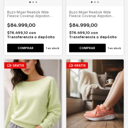
Buzo Mujer Reebok Wde
Buzo Mujer Reebok Wde
Fleece Coverup Algodon
Fleece Coverup Algodon
Dygsport S Gris Lavado Lisa
Dygsport L Gris Lavado Lisa
$84.999,00
$84.999,00
$76.499,10
con
$76.499,10
con
Transferencia o depósito
Transferencia o depósito
1
en stock
1
en stock
GRATIS
GRATIS