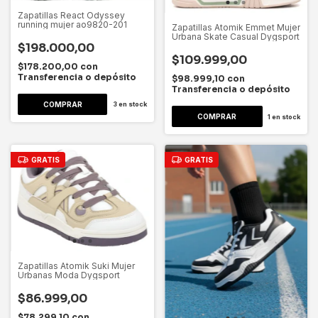
Zapatillas React Odyssey
running mujer ao9820-201
Zapatillas Atomik Emmet Mujer
Urbana Skate Casual Dygsport
$198.000,00
$109.999,00
$178.200,00
con
Transferencia o depósito
$98.999,10
con
Transferencia o depósito
COMPRAR
3
en stock
COMPRAR
1
en stock
GRATIS
GRATIS
Zapatillas Atomik Suki Mujer
Urbanas Moda Dygsport
$86.999,00
$78.299,10
con