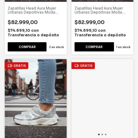
Zapatillas Head Aura Mujer
Zapatillas Head Aura Mujer
Urbanas Deportivas Moda
Urbanas Deportivas Moda
Dygsport Champagne Lisa 40
Dygsport Champagne Lisa 38
Ar
Ar
$82.999,00
$82.999,00
$74.699,10
con
$74.699,10
con
Transferencia o depósito
Transferencia o depósito
2
en stock
1
en stock
GRATIS
GRATIS