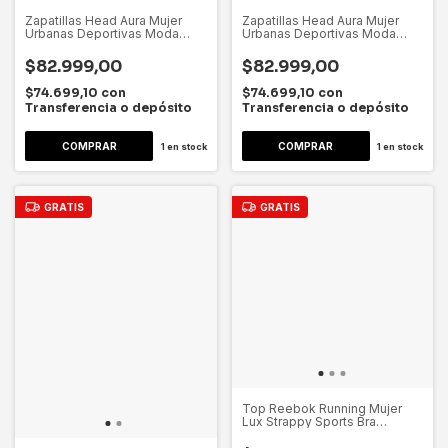
Zapatillas Head Aura Mujer
Zapatillas Head Aura Mujer
Urbanas Deportivas Moda
Urbanas Deportivas Moda
Dygsport Champagne Lisa 36
Dygsport Champagne Lisa 37
Ar
Ar
$82.999,00
$82.999,00
$74.699,10
con
$74.699,10
con
Transferencia o depósito
Transferencia o depósito
1
en stock
1
en stock
GRATIS
GRATIS
Top Reebok Running Mujer
Lux Strappy Sports Bra
Dygsport Rojo Lisa Xl