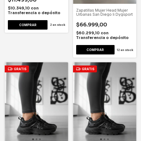
$10.349,10
con
Zapatillas Mujer Head Mujer
Transferencia o depósito
Urbanas San Diego Ii Dygsport
$66.999,00
COMPRAR
2
en stock
$60.299,10
con
Transferencia o depósito
COMPRAR
12
en stock
GRATIS
GRATIS