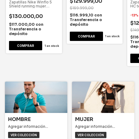
$129.999,00
Zapatillas Nike Winflo 5
Zapa
Shield running mujer
HC t
$159.999,00
ao1573-200
aa80
$116.999,10
con
$130.000,00
-
13
Transferencia o
$1
depósito
$117.000,00
con
Transferencia o
$149
depósito
COMPRAR
1
en stock
$11
Tran
COMPRAR
1
en stock
dep
HOMBRE
MUJER
Agregar información...
Agregar información...
VER COLECCIÓN
VER COLECCIÓN