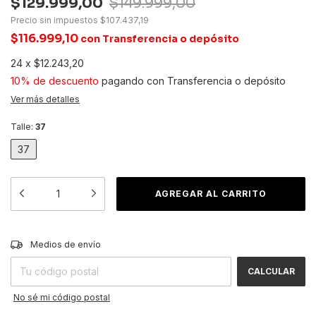
$129.999,00
$149.999,00
Precio sin impuestos
$107.437,19
$116.999,10
con
Transferencia o depósito
24
x
$12.243,20
10% de descuento
pagando con Transferencia o depósito
Ver más detalles
Talle:
37
37
CAMBIAR CP
Entregas para el CP:
Medios de envío
CALCULAR
No sé mi código postal