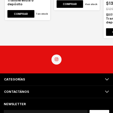
Transferencia o
$1
depósito
COMPRAR
4
en stock
$12
COMPRAR
1
en stock
$11
Tran
dep
CATEGORÍAS
CONTACTÁNOS
NEWSLETTER